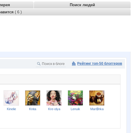
лерея
Поиск людей
равится
( 6 )
Рейтинг топ-50 блоггеров
Kinelie
Knita
Kre-olya
Lenuik
Mari$hka