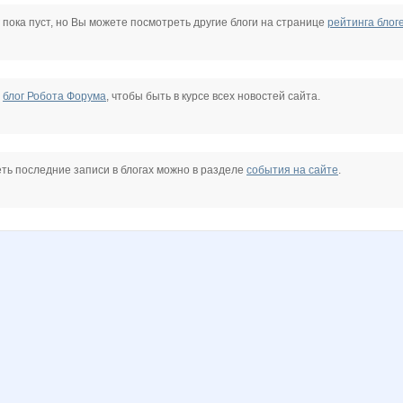
@
Rovich
Sakur@
Sc@rlet
Simens
Six
Stella69
 пока пуст, но Вы можете посмотреть другие блоги на странице
рейтинга блог
basik95
julia-dem
katyushenka1111
kristimasik
musika
nataly917
е
блог Робота Форума
, чтобы быть в курсе всех новостей сайта.
о
Аня*
АРИСИЯ
Белль
Ценный аромат
Дашутка7
Деловая барышня
ть последние записи в блогах можно в разделе
события на сайте
.
лыш Плюс
Марка3
МАЛИНА89
МАМА-В-МОДЕ
Ночная лиса
НАТИК@
Сергей Шатаев
ШаГаНэ
Шляпница
Червонная дама
923