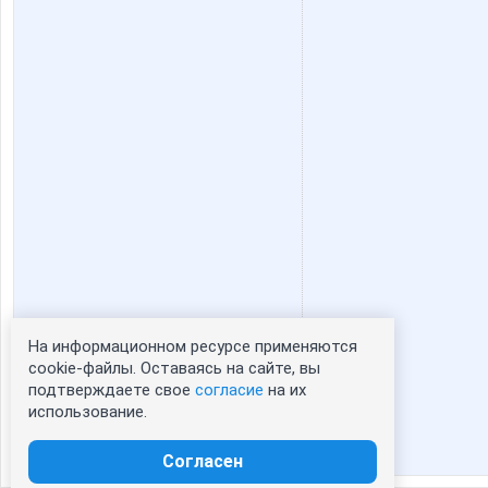
На информационном ресурсе применяются
Статистика портрета:
cookie-файлы. Оставаясь на сайте, вы
подтверждаете свое
согласие
на их
сейчас просматривают портрет - 0
использование.
зарегистрированные пользователи
посетившие портрет за 7 дней - 0
Согласен