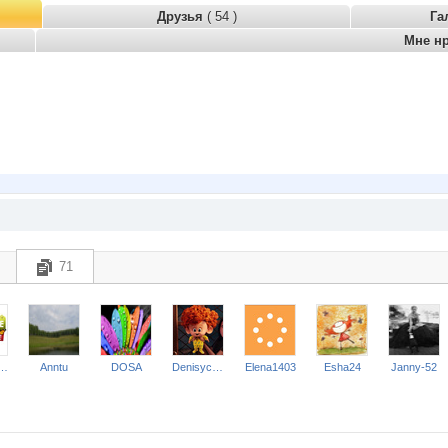
Друзья
( 54 )
Га
Мне н
71
elina2307
Anntu
DOSA
Denisych2011
Elena1403
Esha24
Janny-52