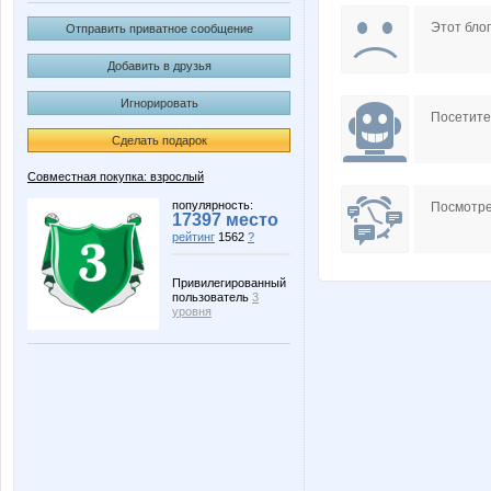
OGUL
Pugovk
Этот блог
Отправить приватное сообщение
Добавить в друзья
Игнорировать
ZdravPunkt
anniiss
Посетит
Сделать подарок
Совместная покупка: взрослый
пандра-21
АлиЛе
популярность:
Посмотре
17397 место
рейтинг
1562
?
Привилегированный
пользователь
3
Ленок28
Ма
уровня
Все и Сразу!
Зла