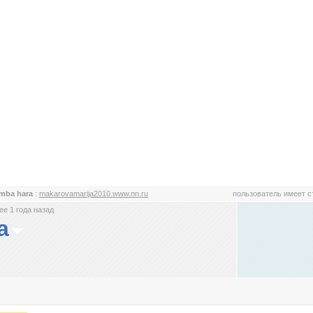
mba hara
:
makarovamarija2010.www.nn.ru
пользователь имеет 
е 1 года назад
a