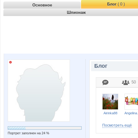
Блог
( 0 )
Основное
Шпионаж
Блог
50
Airinka88
Ang
Посмотреть ещё
Портрет заполнен на 24 %